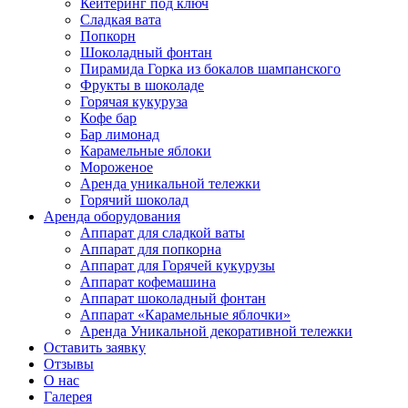
Кейтеринг под ключ
Сладкая вата
Попкорн
Шоколадный фонтан
Пирамида Горка из бокалов шампанского
Фрукты в шоколаде
Горячая кукуруза
Кофе бар
Бар лимонад
Карамельные яблоки
Мороженое
Аренда уникальной тележки
Горячий шоколад
Аренда оборудования
Аппарат для сладкой ваты
Аппарат для попкорна
Аппарат для Горячей кукурузы
Аппарат кофемашина
Аппарат шоколадный фонтан
Аппарат «Карамельные яблочки»
Аренда Уникальной декоративной тележки
Оставить заявку
Отзывы
О нас
Галерея