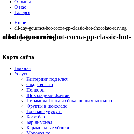
Отзывы
О нас
Галерея
Home
all-day-gourmet-hot-cocoa-pp-classic-hot-chocolate-serving
all-day-gourmet-hot-cocoa-pp-classic-hot-chocolate-serving
Карта сайта
Главная
Услуги
Кейтеринг под ключ
Сладкая вата
Попкорн
Шоколадный фонтан
Пирамида Горка из бокалов шампанского
Фрукты в шоколаде
Горячая кукуруза
Кофе бар
Бар лимонад
Карамельные яблоки
Мороженое