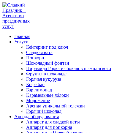
Главная
Услуги
Кейтеринг под ключ
Сладкая вата
Попкорн
Шоколадный фонтан
Пирамида Горка из бокалов шампанского
Фрукты в шоколаде
Горячая кукуруза
Кофе бар
Бар лимонад
Карамельные яблоки
Мороженое
Аренда уникальной тележки
Горячий шоколад
Аренда оборудования
Аппарат для сладкой ваты
Аппарат для попкорна
Аппарат для Горячей кукурузы