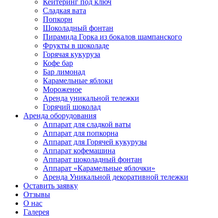
Кейтеринг под ключ
Сладкая вата
Попкорн
Шоколадный фонтан
Пирамида Горка из бокалов шампанского
Фрукты в шоколаде
Горячая кукуруза
Кофе бар
Бар лимонад
Карамельные яблоки
Мороженое
Аренда уникальной тележки
Горячий шоколад
Аренда оборудования
Аппарат для сладкой ваты
Аппарат для попкорна
Аппарат для Горячей кукурузы
Аппарат кофемашина
Аппарат шоколадный фонтан
Аппарат «Карамельные яблочки»
Аренда Уникальной декоративной тележки
Оставить заявку
Отзывы
О нас
Галерея