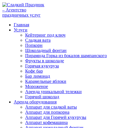
Главная
Услуги
Кейтеринг под ключ
Сладкая вата
Попкорн
Шоколадный фонтан
Пирамида Горка из бокалов шампанского
Фрукты в шоколаде
Горячая кукуруза
Кофе бар
Бар лимонад
Карамельные яблоки
Мороженое
Аренда уникальной тележки
Горячий шоколад
Аренда оборудования
Аппарат для сладкой ваты
Аппарат для попкорна
Аппарат для Горячей кукурузы
Аппарат кофемашина
Аппарат шоколадный фонтан